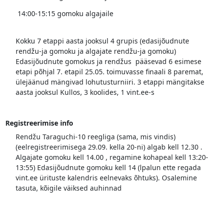
14:00-15:15 gomoku algajaile
Kokku 7 etappi aasta jooksul 4 grupis (edasijõudnute
rendžu-ja gomoku ja algajate rendžu-ja gomoku)
Edasijõudnute gomokus ja rendžus pääsevad 6 esimese
etapi põhjal 7. etapil 25.05. toimuvasse finaali 8 paremat,
ülejäänud mängivad lohutusturniiri. 3 etappi mängitakse
aasta jooksul Kullos, 3 koolides, 1 vint.ee-s
Registreerimise info
Rendžu Taraguchi-10 reegliga (sama, mis vindis)
(eelregistreerimisega 29.09. kella 20-ni) algab kell 12.30 .
Algajate gomoku kell 14.00 , regamine kohapeal kell 13:20-
13:55) Edasijõudnute gomoku kell 14 (lpalun ette regada
vint.ee ürituste kalendris eelnevaks õhtuks). Osalemine
tasuta, kõigile väiksed auhinnad