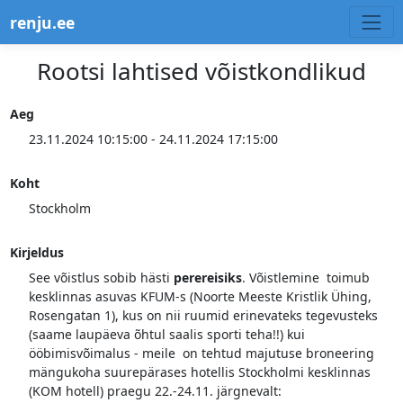
renju.ee
Rootsi lahtised võistkondlikud
Aeg
23.11.2024 10:15:00 - 24.11.2024 17:15:00
Koht
Stockholm
Kirjeldus
See võistlus sobib hästi
perereisiks
. Võistlemine toimub
kesklinnas asuvas KFUM-s (Noorte Meeste Kristlik Ühing,
Rosengatan 1), kus on nii ruumid erinevateks tegevusteks
(saame laupäeva õhtul saalis sporti teha!!) kui
ööbimisvõimalus - meile on tehtud majutuse broneering
mängukoha suurepärases hotellis Stockholmi kesklinnas
(KOM hotell) praegu 22.-24.11. järgnevalt: