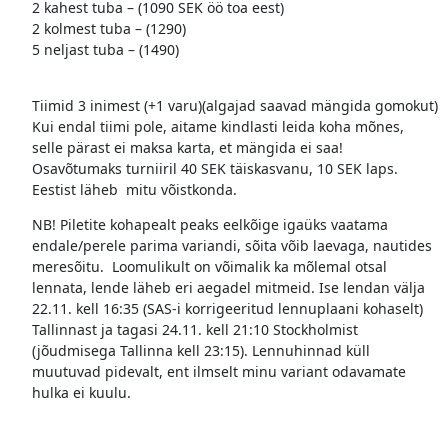
2 kahest tuba – (1090 SEK öö toa eest)
2 kolmest tuba – (1290)
5 neljast tuba – (1490)
Tiimid 3 inimest (+1 varu)(algajad saavad mängida gomokut)
Kui endal tiimi pole, aitame kindlasti leida koha mõnes,
selle pärast ei maksa karta, et mängida ei saa!
Osavõtumaks turniiril 40 SEK täiskasvanu, 10 SEK laps.
Eestist läheb mitu võistkonda.
NB! Piletite kohapealt peaks eelkõige igaüks vaatama
endale/perele parima variandi, sõita võib laevaga, nautides
meresõitu. Loomulikult on võimalik ka mõlemal otsal
lennata, lende läheb eri aegadel mitmeid. Ise lendan välja
22.11. kell 16:35 (SAS-i korrigeeritud lennuplaani kohaselt)
Tallinnast ja tagasi 24.11. kell 21:10 Stockholmist
(jõudmisega Tallinna kell 23:15). Lennuhinnad küll
muutuvad pidevalt, ent ilmselt minu variant odavamate
hulka ei kuulu.