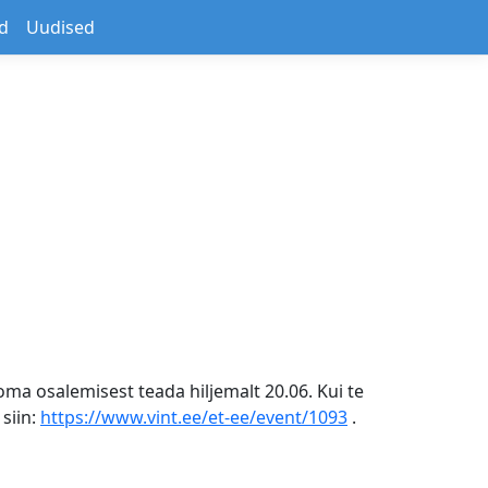
d
Uudised
 oma osalemisest teada hiljemalt 20.06. Kui te
siin:
https://www.vint.ee/et-ee/event/1093
.