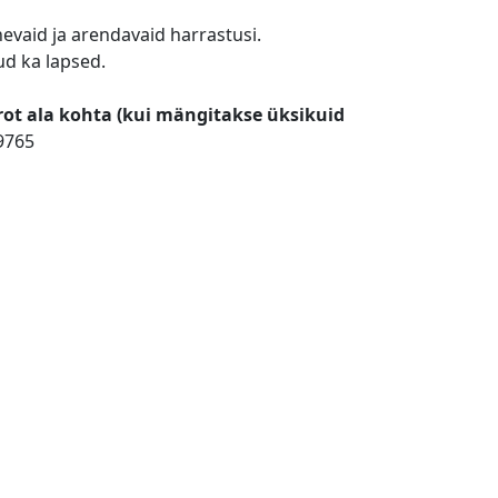
evaid ja arendavaid harrastusi.
ud ka lapsed.
urot ala kohta (kui mängitakse üksikuid
9765