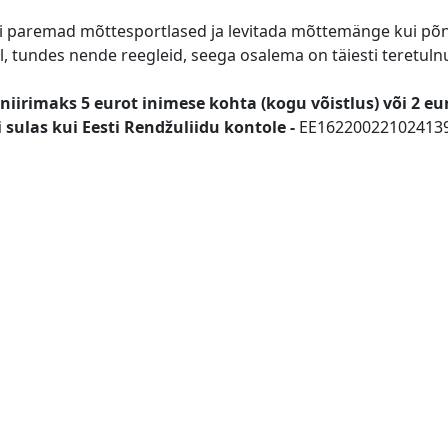
igi paremad mõttesportlased ja levitada mõttemänge kui põn
el, tundes nende reegleid, seega osalema on täiesti teretuln
urniirimaks 5 eurot inimese kohta (kogu võistlus) või 2 e
 sulas kui Eesti Rendžuliidu kontole -
EE16220022102413