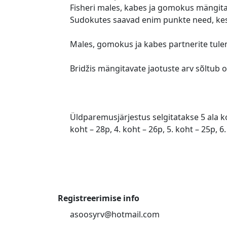
Fisheri males, kabes ja gomokus mängitaks
Sudokutes saavad enim punkte need, kes
Males, gomokus ja kabes partnerite tule
Bridžis mängitavate jaotuste arv sõltub o
Üldparemusjärjestus selgitatakse 5 ala ko
koht – 28p, 4. koht – 26p, 5. koht – 25p, 6
Registreerimise info
asoosyrv@hotmail.com