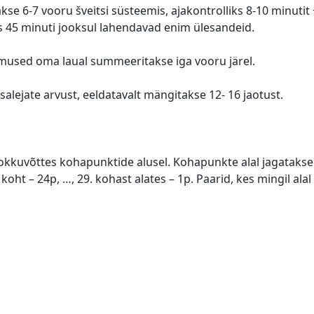
e 6-7 vooru šveitsi süsteemis, ajakontrolliks 8-10 minutit +
 45 minuti jooksul lahendavad enim ülesandeid.
mused oma laual summeeritakse iga vooru järel.
salejate arvust, eeldatavalt mängitakse 12- 16 jaotust.
kkuvõttes kohapunktide alusel. Kohapunkte alal jagatakse jä
. koht – 24p, …, 29. kohast alates – 1p. Paarid, kes mingil ala