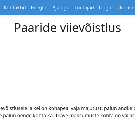
Kontaktid
Reeglid
Ajalugu
Toetajad
Lingid
Ürituse
Paaride viievõistlus
iievõistlusele ja kel on kohapeal vaja majutust, palun andke
age palun nende kohta ka. Teave maksumuste kohta on väljas 