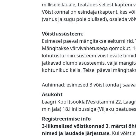
millisele lauale, teatades sellest kapteni
Võistkonnal on esindaja (kapten), kes võ
(vanus ja sugu pole olulised), osaleda võ
Võistlussüsteem
:
Esimesel päeval mängitakse eelturniirid. 
Mängitakse värvivahetusega gomokut. 16 p
lohutusturniiri süsteem võistlevate tiimi
jätkavad olümpiasüsteemis, välja mängit
kohtunikud kella. Teisel päeval mängitak
Auhinnad: esimesed 3 võistkonda j saavad
Asukoht
Laagri Kool (söökla)Veskitammi 22, Laagri,
min jala) 18.liini bussiga (Viljaku peatuse
Registreerimise info
3-liikmelised võistkonnad 3. märtsi õ
nimed ja laudade järjestuse.
Kui võistle