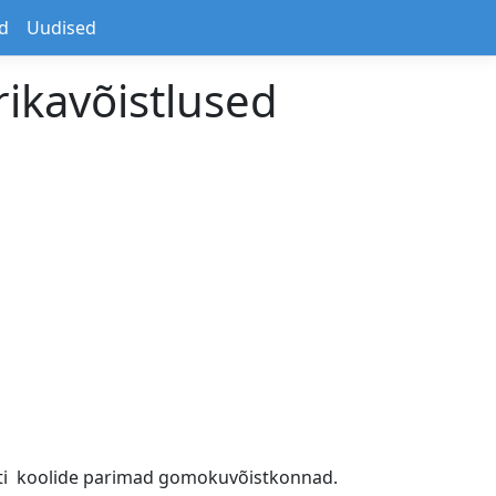
d
Uudised
rikavõistlused
 Läti koolide parimad gomokuvõistkonnad.