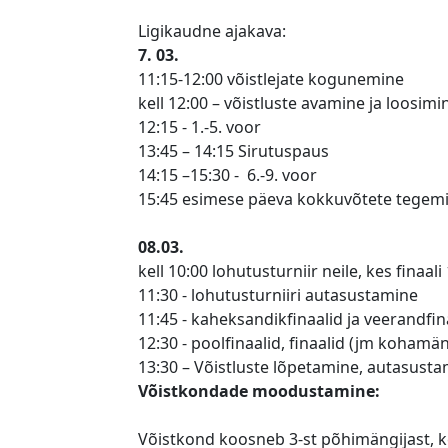
Ligikaudne ajakava:
7. 03.
11:15-12:00 võistlejate kogunemine
kell 12:00 – võistluste avamine ja loosimi
12:15 - 1.-5. voor
13:45 – 14:15 Sirutuspaus
14:15 –15:30 - 6.-9. voor
15:45 esimese päeva kokkuvõtete tegem
08.03.
kell 10:00 lohutusturniir neile, kes finaa
11:30 - lohutusturniiri autasustamine
11:45 - kaheksandikfinaalid ja veerandfi
12:30 - poolfinaalid, finaalid (jm kohamä
13:30 – Võistluste lõpetamine, autasust
Võistkondade moodustamine:
Võistkond koosneb 3-st põhimängijast, ke