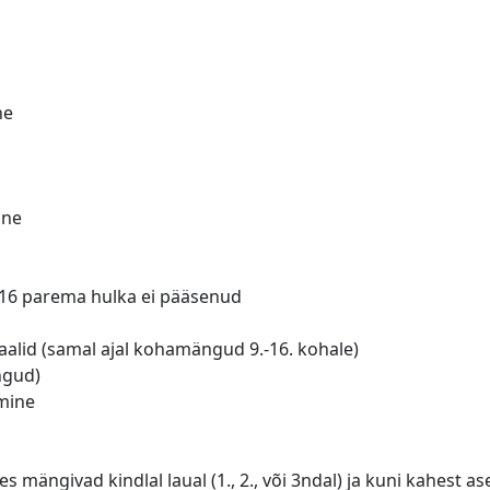
ne
ine
li 16 parema hulka ei pääsenud
naalid (samal ajal kohamängud 9.-16. kohale)
ngud)
amine
s mängivad kindlal laual (1., 2., või 3ndal) ja kuni kahest