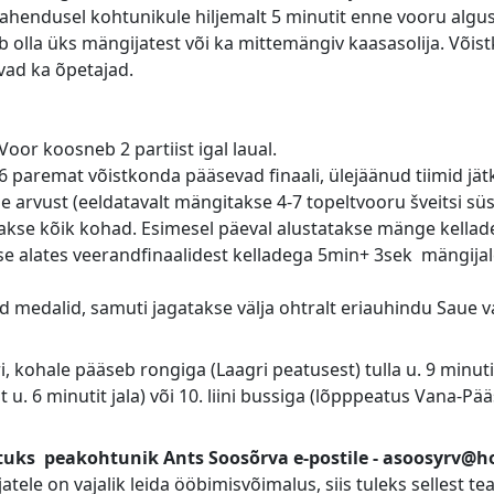
 vahendusel kohtunikule hiljemalt 5 minutit enne vooru algus
ib olla üks mängijatest või ka mittemängiv kaasasolija. Või
ivad ka õpetajad.
Voor koosneb 2 partiist igal laual.
aremat võistkonda pääsevad finaali, ülejäänud tiimid jätk
de arvust (eeldatavalt mängitakse 4-7 topeltvooru šveitsi sü
akse kõik kohad. Esimesel päeval alustatakse mänge kellade
se alates veerandfinaalidest kelladega 5min+ 3sek mängijale
 medalid, samuti jagatakse välja ohtralt eriauhindu Saue va
 kohale pääseb rongiga (Laagri peatusest) tulla u. 9 minutit 
st u. 6 minutit jala) või 10. liini bussiga (lõpppeatus Vana-Pää
htuks peakohtunik Ants Soosõrva e-postile - asoosyrv@ho
jatele on vajalik leida ööbimisvõimalus, siis tuleks sellest te