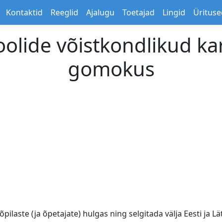
Kontaktid
Reeglid
Ajalugu
Toetajad
Lingid
Ürituse
 koolide võistkondlikud ka
gomokus
ilaste (ja õpetajate) hulgas ning selgitada välja Eesti ja