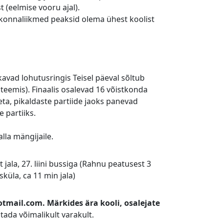
t (eelmise vooru ajal).
stkonnaliikmed peaksid olema ühest koolist
avad lohutusringis Teisel päeval sõltub
steemis). Finaalis osalevad 16 võistkonda
ta, pikaldaste partiide jaoks panevad
 partiiks.
lla mängijaile.
jala, 27. liini bussiga (Rahnu peatusest 3
sküla, ca 11 min jala)
tmail.com. Märkides ära kooli, osalejate
atada võimalikult varakult.