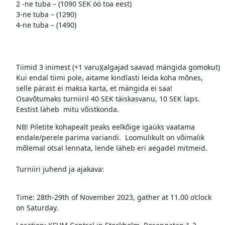
2 -ne tuba – (1090 SEK öö toa eest)
3-ne tuba – (1290)
4-ne tuba – (1490)
Tiimid 3 inimest (+1 varu)(algajad saavad mängida gomokut)
Kui endal tiimi pole, aitame kindlasti leida koha mõnes,
selle pärast ei maksa karta, et mängida ei saa!
Osavõtumaks turniiril 40 SEK täiskasvanu, 10 SEK laps.
Eestist läheb mitu võistkonda.
NB! Piletite kohapealt peaks eelkõige igaüks vaatama
endale/perele parima variandi. Loomulikult on võimalik
mõlemal otsal lennata, lende läheb eri aegadel mitmeid.
Turniiri juhend ja ajakava:
Time: 28th-29th of November 2023, gather at 11.00 o’clock
on Saturday.