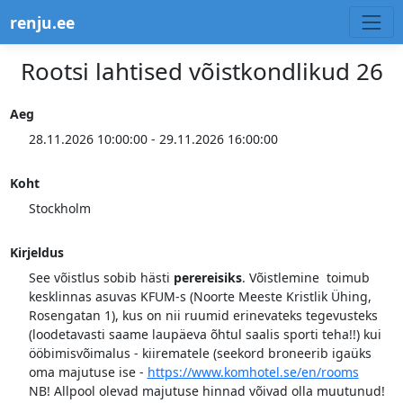
renju.ee
Rootsi lahtised võistkondlikud 26
Aeg
28.11.2026 10:00:00 - 29.11.2026 16:00:00
Koht
Stockholm
Kirjeldus
See võistlus sobib hästi
perereisiks
. Võistlemine toimub
kesklinnas asuvas KFUM-s (Noorte Meeste Kristlik Ühing,
Rosengatan 1), kus on nii ruumid erinevateks tegevusteks
(loodetavasti saame laupäeva õhtul saalis sporti teha!!) kui
ööbimisvõimalus - kiirematele (seekord broneerib igaüks
oma majutuse ise -
https://www.komhotel.se/en/rooms
NB! Allpool olevad majutuse hinnad võivad olla muutunud!