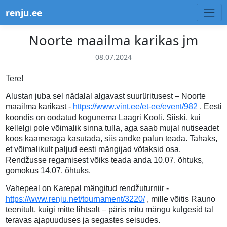
renju.ee
Noorte maailma karikas jm
08.07.2024
Tere!
Alustan juba sel nädalal algavast suurüritusest – Noorte
maailma karikast -
https://www.vint.ee/et-ee/event/982
. Eesti
koondis on oodatud kogunema Laagri Kooli. Siiski, kui
kellelgi pole võimalik sinna tulla, aga saab mujal nutiseadet
koos kaameraga kasutada, siis andke palun teada. Tahaks,
et võimalikult paljud eesti mängijad võtaksid osa.
Rendžusse regamisest võiks teada anda 10.07. õhtuks,
gomokus 14.07. õhtuks.
Vahepeal on Karepal mängitud rendžuturniir -
https://www.renju.net/tournament/3220/
, mille võitis Rauno
teenitult, kuigi mitte lihtsalt – päris mitu mängu kulgesid tal
teravas ajapuuduses ja segastes seisudes.