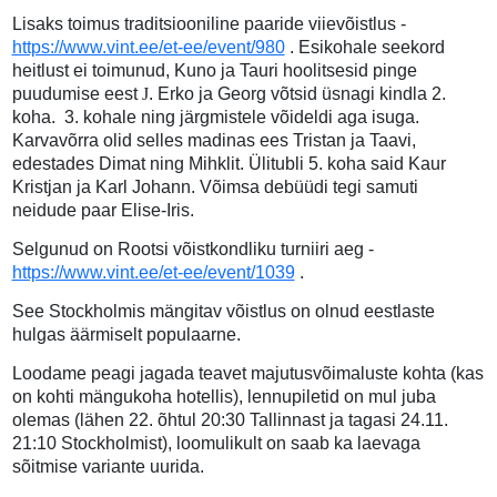
Lisaks toimus traditsiooniline paaride viievõistlus -
https://www.vint.ee/et-ee/event/980
. Esikohale seekord
heitlust ei toimunud, Kuno ja Tauri hoolitsesid pinge
puudumise eest
J
. Erko ja Georg võtsid üsnagi kindla 2.
koha.
3. kohale ning järgmistele võideldi aga isuga.
Karvavõrra olid selles madinas ees Tristan ja Taavi,
edestades Dimat ning Mihklit. Ülitubli 5. koha said Kaur
Kristjan ja Karl Johann. Võimsa debüüdi tegi samuti
neidude paar Elise-Iris.
Selgunud on Rootsi võistkondliku turniiri aeg -
https://www.vint.ee/et-ee/event/1039
.
See Stockholmis mängitav võistlus on olnud eestlaste
hulgas äärmiselt populaarne.
Loodame peagi jagada teavet majutusvõimaluste kohta (kas
on kohti mängukoha hotellis), lennupiletid on mul juba
olemas (lähen 22. õhtul 20:30 Tallinnast ja tagasi 24.11.
21:10 Stockholmist), loomulikult on saab ka laevaga
sõitmise variante uurida.